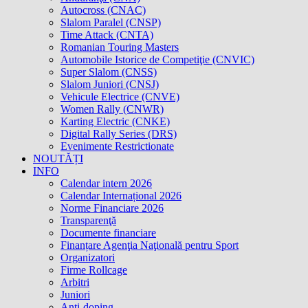
Autocross (CNAC)
Slalom Paralel (CNSP)
Time Attack (CNTA)
Romanian Touring Masters
Automobile Istorice de Competiţie (CNVIC)
Super Slalom (CNSS)
Slalom Juniori (CNSJ)
Vehicule Electrice (CNVE)
Women Rally (CNWR)
Karting Electric (CNKE)
Digital Rally Series (DRS)
Evenimente Restrictionate
NOUTĂȚI
INFO
Calendar intern 2026
Calendar Internațional 2026
Norme Financiare 2026
Transparenţă
Documente financiare
Finanțare Agenţia Naţională pentru Sport
Organizatori
Firme Rollcage
Arbitri
Juniori
Anti-doping