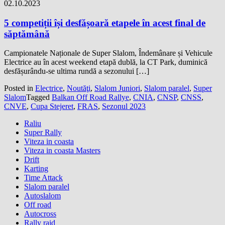
02.10.2023
5 competiții își desfășoară etapele în acest final de
săptămână
Campionatele Naționale de Super Slalom, Îndemânare și Vehicule
Electrice au în acest weekend etapă dublă, la CT Park, duminică
desfășurându-se ultima rundă a sezonului […]
Posted in
Electrice
,
Noutăţi
,
Slalom Juniori
,
Slalom paralel
,
Super
Slalom
Tagged
Balkan Off Road Rallye
,
CNIA
,
CNSP
,
CNSS
,
CNVE
,
Cupa Stejeret
,
FRAS
,
Sezonul 2023
Raliu
Super Rally
Viteza in coasta
Viteza in coasta Masters
Drift
Karting
Time Attack
Slalom paralel
Autoslalom
Off road
Autocross
Rally raid