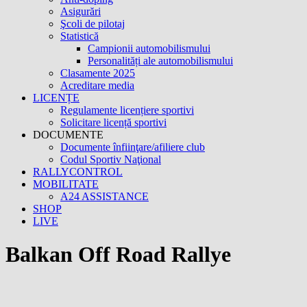
Asigurări
Şcoli de pilotaj
Statistică
Campionii automobilismului
Personalități ale automobilismului
Clasamente 2025
Acreditare media
LICENȚE
Regulamente licențiere sportivi
Solicitare licență sportivi
DOCUMENTE
Documente înfiinţare/afiliere club
Codul Sportiv Naţional
RALLYCONTROL
MOBILITATE
A24 ASSISTANCE
SHOP
LIVE
Balkan Off Road Rallye