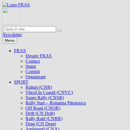
Newsletter
Meniu
FRAS
Despre FRAS
Contact
Statut
Comisii
Organizare
SPORT
Raliuri (CNR)
Viteză în Coastă (CNVC)
Super Rally (CNSR)
Rally Start – Romania Pitoreasca
Off Road (CNOR)
Drift (CN Drift)
Rally Raid (CNRR)
Drag (CN Drag)
Anduranţă (CNA)