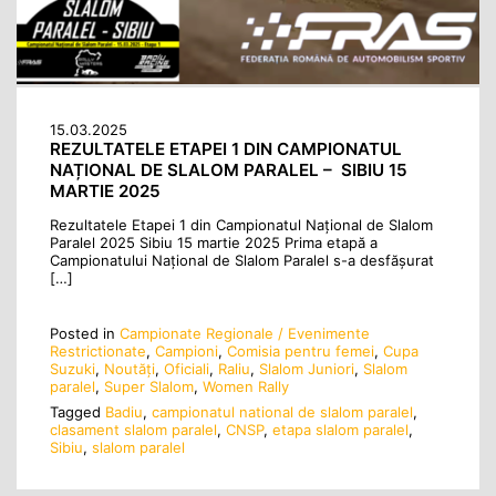
15.03.2025
REZULTATELE ETAPEI 1 DIN CAMPIONATUL
NAȚIONAL DE SLALOM PARALEL – SIBIU 15
MARTIE 2025
Rezultatele Etapei 1 din Campionatul Național de Slalom
Paralel 2025 Sibiu 15 martie 2025 Prima etapă a
Campionatului Național de Slalom Paralel s-a desfășurat
[…]
Posted in
Campionate Regionale / Evenimente
Restrictionate
,
Campioni
,
Comisia pentru femei
,
Cupa
Suzuki
,
Noutăţi
,
Oficiali
,
Raliu
,
Slalom Juniori
,
Slalom
paralel
,
Super Slalom
,
Women Rally
Tagged
Badiu
,
campionatul national de slalom paralel
,
clasament slalom paralel
,
CNSP
,
etapa slalom paralel
,
Sibiu
,
slalom paralel