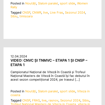
Posted in
Noutăţi
,
Slalom paralel
,
sport slide
,
Women
Rally
Tagged
CNSP
,
CNWR
,
live
,
Live Fras
,
Sezonul 2024
,
Sibiu
,
timisoara
12.04.2024
VIDEO: CNVC ȘI TNMVC – ETAPA 1 ȘI CNSP –
ETAPA 1
Campionatul Național de Viteză în Coastă și Trofeul
Național Masters de Viteză în Coastă își fac debutul în
acest sezon competițional 2024, pe traseul […]
Posted in
Noutăţi
,
Slalom paralel
,
sport slide
,
Viteza in
coasta
Tagged
CNSP
,
FRAS
,
live
,
rasnov
,
Sezonul 2024
,
Sibiu
,
Trofeul National Masters de Viteza in Coasta
,
viteza in