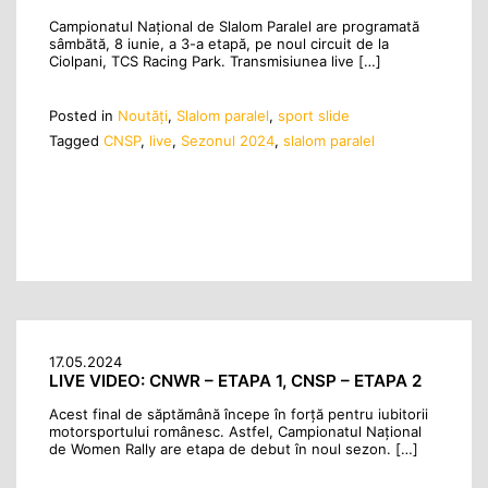
Campionatul Național de Slalom Paralel are programată
sâmbătă, 8 iunie, a 3-a etapă, pe noul circuit de la
Ciolpani, TCS Racing Park. Transmisiunea live […]
Posted in
Noutăţi
,
Slalom paralel
,
sport slide
Tagged
CNSP
,
live
,
Sezonul 2024
,
slalom paralel
17.05.2024
LIVE VIDEO: CNWR – ETAPA 1, CNSP – ETAPA 2
Acest final de săptămână începe în forță pentru iubitorii
motorsportului românesc. Astfel, Campionatul Național
de Women Rally are etapa de debut în noul sezon. […]