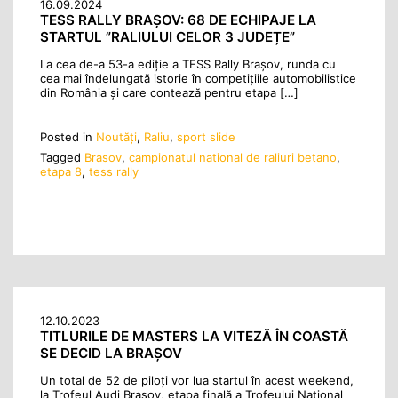
16.09.2024
TESS RALLY BRAȘOV: 68 DE ECHIPAJE LA
STARTUL ”RALIULUI CELOR 3 JUDEȚE”
La cea de-a 53-a ediție a TESS Rally Brașov, runda cu
cea mai îndelungată istorie în competițiile automobilistice
din România și care contează pentru etapa […]
Posted in
Noutăţi
,
Raliu
,
sport slide
Tagged
Brasov
,
campionatul national de raliuri betano
,
etapa 8
,
tess rally
12.10.2023
TITLURILE DE MASTERS LA VITEZĂ ÎN COASTĂ
SE DECID LA BRAȘOV
Un total de 52 de piloți vor lua startul în acest weekend,
la Trofeul Audi Brașov, etapa finală a Trofeului Național