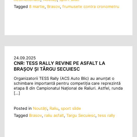
Tagged
8 martie
,
Brasov
,
frumusete contra cronometru
24.09.2025
CNR: TESS RALLY REVINE PE ASFALT LA
BRAȘOV ȘI TÂRGU SECUIESC
Organizatorii TESS Rally (ACS Auto Blic) au anunțat o
schimbare importantă pentru competiția care reprezintă
etapa 8 din Campionatul Național de Raliuri. Astfel, runda
[…]
Posted in
Noutăţi
,
Raliu
,
sport slide
Tagged
Brasov
,
raliu asfalt
,
Targu Secuiesc
,
tess rally