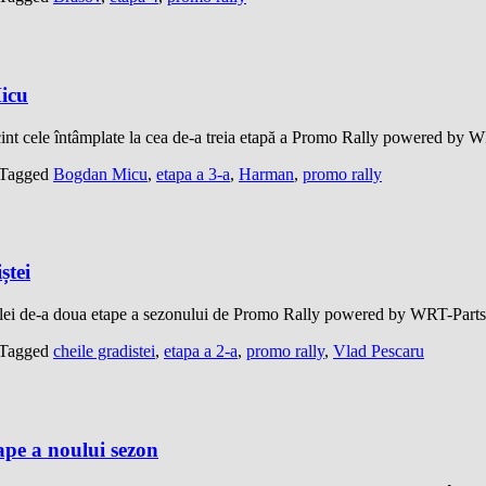
Micu
ccint cele întâmplate la cea de-a treia etapă a Promo Rally powered b
Tagged
Bogdan Micu
,
etapa a 3-a
,
Harman
,
promo rally
ștei
 celei de-a doua etape a sezonului de Promo Rally powered by WRT-Pa
Tagged
cheile gradistei
,
etapa a 2-a
,
promo rally
,
Vlad Pescaru
ape a noului sezon