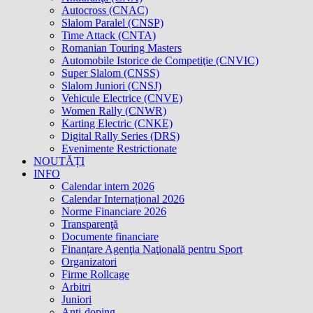
Autocross (CNAC)
Slalom Paralel (CNSP)
Time Attack (CNTA)
Romanian Touring Masters
Automobile Istorice de Competiţie (CNVIC)
Super Slalom (CNSS)
Slalom Juniori (CNSJ)
Vehicule Electrice (CNVE)
Women Rally (CNWR)
Karting Electric (CNKE)
Digital Rally Series (DRS)
Evenimente Restrictionate
NOUTĂȚI
INFO
Calendar intern 2026
Calendar Internațional 2026
Norme Financiare 2026
Transparenţă
Documente financiare
Finanțare Agenţia Naţională pentru Sport
Organizatori
Firme Rollcage
Arbitri
Juniori
Anti-doping