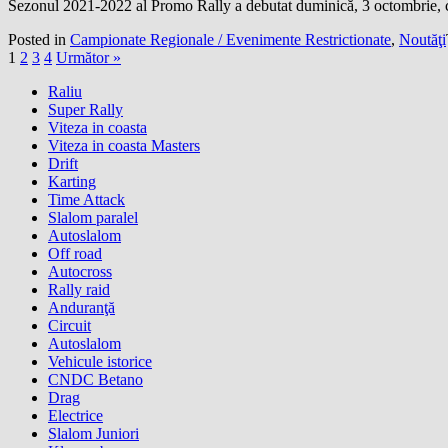
Sezonul 2021-2022 al Promo Rally a debutat duminică, 3 octombrie, cu 
Posted in
Campionate Regionale / Evenimente Restrictionate
,
Noutăţi
1
2
3
4
Următor »
Raliu
Super Rally
Viteza in coasta
Viteza in coasta Masters
Drift
Karting
Time Attack
Slalom paralel
Autoslalom
Off road
Autocross
Rally raid
Anduranţă
Circuit
Autoslalom
Vehicule istorice
CNDC Betano
Drag
Electrice
Slalom Juniori