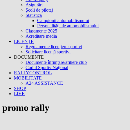
Asigurări
Şcoli de pilotaj
Statistică
Campionii automobilismului
Personalități ale automobilismului
Clasamente 2025
Acreditare media
LICENȚE
Regulamente licențiere sportivi
Solicitare licență sportivi
DOCUMENTE
Documente înfiinţare/afiliere club
Codul Sportiv Naţional
RALLYCONTROL
MOBILITATE
A24 ASSISTANCE
SHOP
LIVE
promo rally