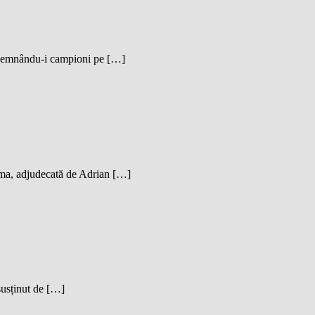
desemnându-i campioni pe […]
ma, adjudecată de Adrian […]
usținut de […]