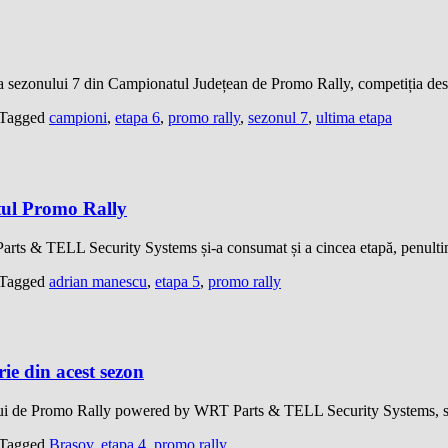
pă a sezonului 7 din Campionatul Județean de Promo Rally, competiția 
Tagged
campioni
,
etapa 6
,
promo rally
,
sezonul 7
,
ultima etapa
tul Promo Rally
ts & TELL Security Systems și-a consumat și a cincea etapă, penulti
Tagged
adrian manescu
,
etapa 5
,
promo rally
ie din acest sezon
ului de Promo Rally powered by WRT Parts & TELL Security Systems, s
Tagged
Brasov
,
etapa 4
,
promo rally