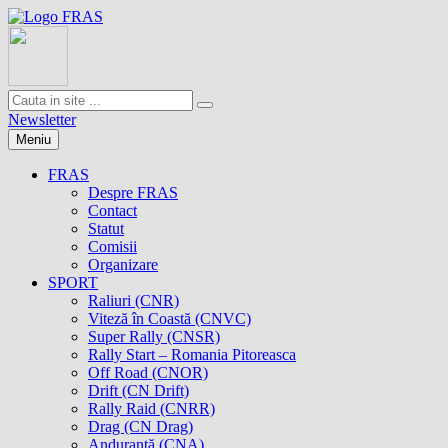
Newsletter
Meniu
FRAS
Despre FRAS
Contact
Statut
Comisii
Organizare
SPORT
Raliuri (CNR)
Viteză în Coastă (CNVC)
Super Rally (CNSR)
Rally Start – Romania Pitoreasca
Off Road (CNOR)
Drift (CN Drift)
Rally Raid (CNRR)
Drag (CN Drag)
Anduranţă (CNA)