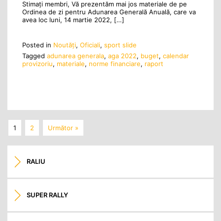
Stimați membri, Vă prezentăm mai jos materiale de pe
Ordinea de zi pentru Adunarea Generală Anuală, care va
avea loc luni, 14 martie 2022, […]
Posted in
Noutăţi
,
Oficiali
,
sport slide
Tagged
adunarea generala
,
aga 2022
,
buget
,
calendar
provizoriu
,
materiale
,
norme financiare
,
raport
1
2
Următor »
RALIU
SUPER RALLY