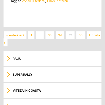
Tagged
consiliul federal
,
FRAS
,
hotarari
« Anterioară
1
…
33
34
35
36
Următor
»
RALIU
SUPER RALLY
VITEZA IN COASTA