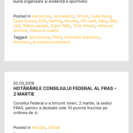
bună organizare și evidență a sportivilor.
Posted in
Autocross
,
Autoslalom
,
Circuit
,
Cupa Dacia
,
Cupa Suzuki
,
Drift
,
Karting
,
Noutăţi
,
Off road
,
Raliu
,
Rally
raid
,
Slalom paralel
,
Super Rally
,
Time Attack
,
Vehicule
istorice
,
Viteza in coasta
Tagged
card licenta
,
FRAS
,
informatii licentiere
,
licentiere
,
procedura licentiere
02.03.2018
HOTĂRÂRILE CONSILIULUI FEDERAL AL FRAS –
2 MARTIE
Consiliul Federal s-a întrunit vineri, 2 martie, la sediul
FRAS, pentru a dezbate cele 10 puncte înscrise pe
ordinea de zi.
Posted in
Noutăţi
,
Oficiali