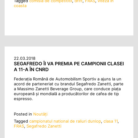
Tagged
comisia de competititii
,
drift
,
FRAS
,
viteza in
coasta
22.03.2018
SEGAFREDO ÎI VA PREMIA PE CAMPIONII CLASEI
A 11-A ÎN CNRD
Federația Română de Automobilism Sportiv a ajuns la un
acord de parteneriat cu brandul Segafredo Zanetti, parte
a Massimo Zanetti Beverage Group, care conduce piaţa
europeană şi mondială a producătorilor de cafea de tip
espresso.
Posted in
Noutăţi
Tagged
campionatul national de raliuri dunlop
,
clasa 11
,
FRAS
,
Segafredo Zanetti