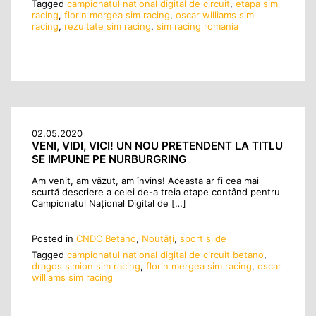
Tagged
campionatul national digital de circuit
,
etapa sim
racing
,
florin mergea sim racing
,
oscar williams sim
racing
,
rezultate sim racing
,
sim racing romania
02.05.2020
VENI, VIDI, VICI! UN NOU PRETENDENT LA TITLU
SE IMPUNE PE NURBURGRING
Am venit, am văzut, am învins! Aceasta ar fi cea mai
scurtă descriere a celei de-a treia etape contând pentru
Campionatul Național Digital de […]
Posted in
CNDC Betano
,
Noutăţi
,
sport slide
Tagged
campionatul national digital de circuit betano
,
dragos simion sim racing
,
florin mergea sim racing
,
oscar
williams sim racing