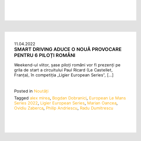
11.04.2022
SMART DRIVING ADUCE O NOUĂ PROVOCARE
PENTRU 6 PILOȚI ROMÂNI
Weekend-ul viitor, șase piloți români vor fi prezenți pe
grila de start a circuitului Paul Ricard (Le Castellet,
Franța), în competiția „Ligier European Series”, […]
Posted in
Noutăţi
Tagged
alex mirea
,
Bogdan Dobranici
,
European Le Mans
Series 2022
,
Ligier European Series
,
Marian Oancea
,
Ovidiu Zaberca
,
Philip Andriescu
,
Radu Dumitrescu