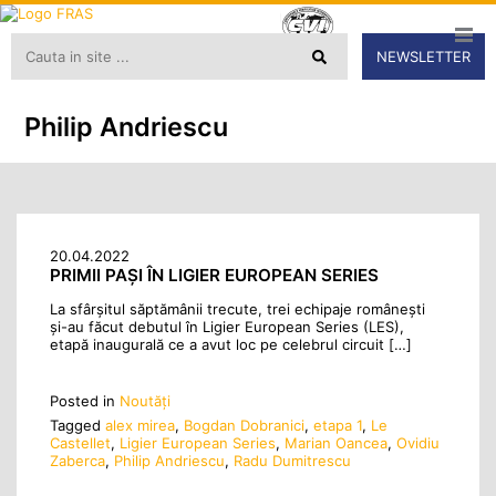
NEWSLETTER
Philip Andriescu
20.04.2022
PRIMII PAȘI ÎN LIGIER EUROPEAN SERIES
La sfârșitul săptămânii trecute, trei echipaje românești
și-au făcut debutul în Ligier European Series (LES),
etapă inaugurală ce a avut loc pe celebrul circuit […]
Posted in
Noutăţi
Tagged
alex mirea
,
Bogdan Dobranici
,
etapa 1
,
Le
Castellet
,
Ligier European Series
,
Marian Oancea
,
Ovidiu
Zaberca
,
Philip Andriescu
,
Radu Dumitrescu