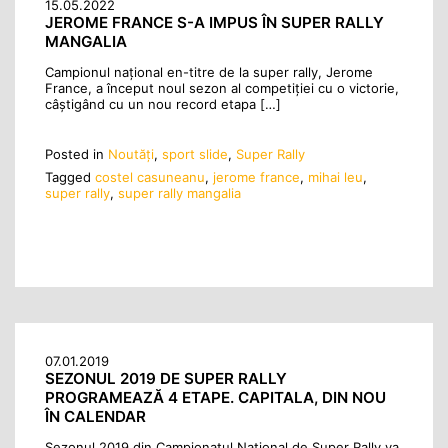
15.05.2022
JEROME FRANCE S-A IMPUS ÎN SUPER RALLY
MANGALIA
Campionul național en-titre de la super rally, Jerome
France, a început noul sezon al competiției cu o victorie,
câștigând cu un nou record etapa […]
Posted in
Noutăţi
,
sport slide
,
Super Rally
Tagged
costel casuneanu
,
jerome france
,
mihai leu
,
super rally
,
super rally mangalia
07.01.2019
SEZONUL 2019 DE SUPER RALLY
PROGRAMEAZĂ 4 ETAPE. CAPITALA, DIN NOU
ÎN CALENDAR
Sezonul 2019 din Campionatul Național de Super Rally va