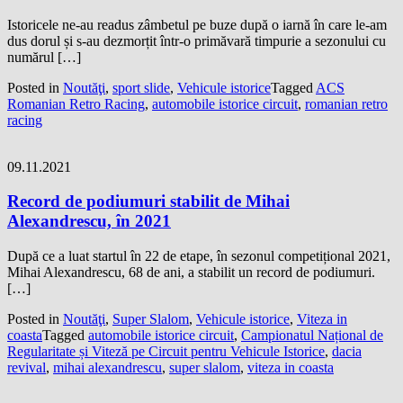
Istoricele ne-au readus zâmbetul pe buze după o iarnă în care le-am
dus dorul și s-au dezmorțit într-o primăvară timpurie a sezonului cu
numărul […]
Posted in
Noutăţi
,
sport slide
,
Vehicule istorice
Tagged
ACS
Romanian Retro Racing
,
automobile istorice circuit
,
romanian retro
racing
09.11.2021
Record de podiumuri stabilit de Mihai
Alexandrescu, în 2021
După ce a luat startul în 22 de etape, în sezonul competițional 2021,
Mihai Alexandrescu, 68 de ani, a stabilit un record de podiumuri.
[…]
Posted in
Noutăţi
,
Super Slalom
,
Vehicule istorice
,
Viteza in
coasta
Tagged
automobile istorice circuit
,
Campionatul Național de
Regularitate și Viteză pe Circuit pentru Vehicule Istorice
,
dacia
revival
,
mihai alexandrescu
,
super slalom
,
viteza in coasta