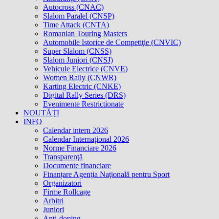
Autocross (CNAC)
Slalom Paralel (CNSP)
Time Attack (CNTA)
Romanian Touring Masters
Automobile Istorice de Competiţie (CNVIC)
Super Slalom (CNSS)
Slalom Juniori (CNSJ)
Vehicule Electrice (CNVE)
Women Rally (CNWR)
Karting Electric (CNKE)
Digital Rally Series (DRS)
Evenimente Restrictionate
NOUTĂȚI
INFO
Calendar intern 2026
Calendar Internațional 2026
Norme Financiare 2026
Transparenţă
Documente financiare
Finanțare Agenţia Naţională pentru Sport
Organizatori
Firme Rollcage
Arbitri
Juniori
Anti-doping