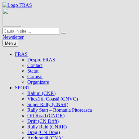
Newsletter
Meniu
FRAS
Despre FRAS
Contact
Statut
Comisii
Organizare
SPORT
Raliuri (CNR)
Viteză în Coastă (CNVC)
Super Rally (CNSR)
Rally Start – Romania Pitoreasca
Off Road (CNOR)
Drift (CN Drift)
Rally Raid (CNRR)
Drag (CN Drag)
Anduranţă (CNA)