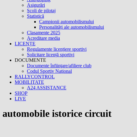
Asigurări
Şcoli de pilotaj
Statistică
Campionii automobilismului
Personalități ale automobilismului
Clasamente 2025
Acreditare media
LICENȚE
Regulamente licențiere sportivi
Solicitare licență sportivi
DOCUMENTE
Documente înfiinţare/afiliere club
Codul Sportiv Naţional
RALLYCONTROL
MOBILITATE
A24 ASSISTANCE
SHOP
LIVE
automobile istorice circuit