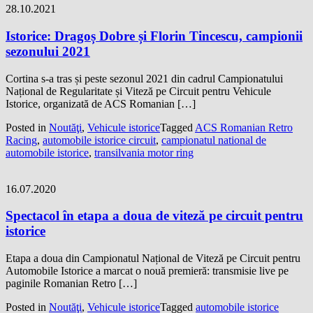
28.10.2021
Istorice: Dragoș Dobre și Florin Tincescu, campionii
sezonului 2021
Cortina s-a tras și peste sezonul 2021 din cadrul Campionatului
Național de Regularitate și Viteză pe Circuit pentru Vehicule
Istorice, organizată de ACS Romanian […]
Posted in
Noutăţi
,
Vehicule istorice
Tagged
ACS Romanian Retro
Racing
,
automobile istorice circuit
,
campionatul national de
automobile istorice
,
transilvania motor ring
16.07.2020
Spectacol în etapa a doua de viteză pe circuit pentru
istorice
Etapa a doua din Campionatul Național de Viteză pe Circuit pentru
Automobile Istorice a marcat o nouă premieră: transmisie live pe
paginile Romanian Retro […]
Posted in
Noutăţi
,
Vehicule istorice
Tagged
automobile istorice