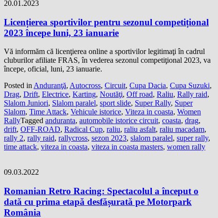
20.01.2023
Licențierea sportivilor pentru sezonul competițional
2023 începe luni, 23 ianuarie
Vă informăm că licenţierea online a sportivilor legitimaţi în cadrul
cluburilor afiliate FRAS, în vederea sezonul competiţional 2023, va
începe, oficial, luni, 23 ianuarie.
Posted in
Anduranţă
,
Autocross
,
Circuit
,
Cupa Dacia
,
Cupa Suzuki
,
Drag
,
Drift
,
Electrice
,
Karting
,
Noutăţi
,
Off road
,
Raliu
,
Rally raid
,
Slalom Juniori
,
Slalom paralel
,
sport slide
,
Super Rally
,
Super
Slalom
,
Time Attack
,
Vehicule istorice
,
Viteza in coasta
,
Women
Rally
Tagged
anduranta
,
automobile istorice circuit
,
coasta
,
drag
,
drift
,
OFF-ROAD
,
Radical Cup
,
raliu
,
raliu asfalt
,
raliu macadam
,
rally 2
,
rally raid
,
rallycross
,
sezon 2023
,
slalom paralel
,
super rally
,
time attack
,
viteza in coasta
,
viteza in coasta masters
,
women rally
09.03.2022
Romanian Retro Racing: Spectacolul a început o
dată cu prima etapă desfășurată pe Motorpark
România