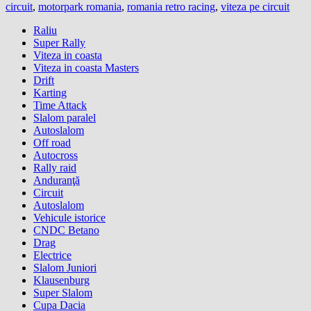
circuit
,
motorpark romania
,
romania retro racing
,
viteza pe circuit
Raliu
Super Rally
Viteza in coasta
Viteza in coasta Masters
Drift
Karting
Time Attack
Slalom paralel
Autoslalom
Off road
Autocross
Rally raid
Anduranţă
Circuit
Autoslalom
Vehicule istorice
CNDC Betano
Drag
Electrice
Slalom Juniori
Klausenburg
Super Slalom
Cupa Dacia