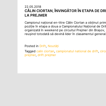
22.05.2018
CĂLIN CIORTAN, ÎNVINGĂTOR ÎN ETAPA DE DR
LA PREJMER
Campionul național en-titre Călin Ciortan a obținut pri
poziție în etapa a doua a Campionatului Național de Drif
organizată în weekend pe circuitul Prejmer din Brașov,
reușind totodată să devină lider în clasamentul general
Posted in
Drift
,
Noutăţi
Tagged
calin ciortan
,
campionatul national de drift
,
circ
prejmer
,
drift prejmer