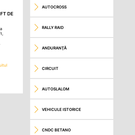
AUTOCROSS
IFT DE
RALLY RAID
ma
t,
.
ANDURANŢĂ
uitul
CIRCUIT
AUTOSLALOM
VEHICULE ISTORICE
CNDC BETANO