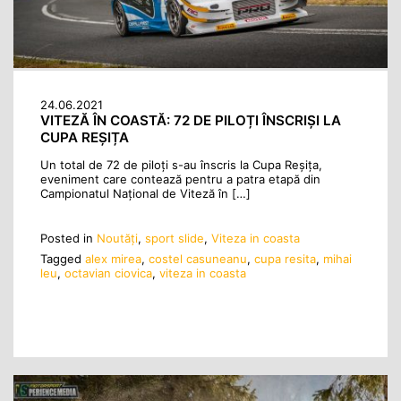
24.06.2021
VITEZĂ ÎN COASTĂ: 72 DE PILOȚI ÎNSCRIȘI LA
CUPA REȘIȚA
Un total de 72 de piloți s-au înscris la Cupa Reșița,
eveniment care contează pentru a patra etapă din
Campionatul Național de Viteză în […]
Posted in
Noutăţi
,
sport slide
,
Viteza in coasta
Tagged
alex mirea
,
costel casuneanu
,
cupa resita
,
mihai
leu
,
octavian ciovica
,
viteza in coasta