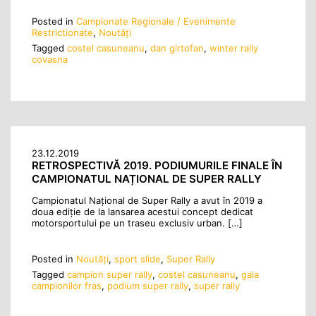
Posted in
Campionate Regionale / Evenimente
Restrictionate
,
Noutăţi
Tagged
costel casuneanu
,
dan girtofan
,
winter rally
covasna
23.12.2019
RETROSPECTIVĂ 2019. PODIUMURILE FINALE ÎN
CAMPIONATUL NAȚIONAL DE SUPER RALLY
Campionatul Național de Super Rally a avut în 2019 a
doua ediție de la lansarea acestui concept dedicat
motorsportului pe un traseu exclusiv urban. […]
Posted in
Noutăţi
,
sport slide
,
Super Rally
Tagged
campion super rally
,
costel casuneanu
,
gala
campionilor fras
,
podium super rally
,
super rally