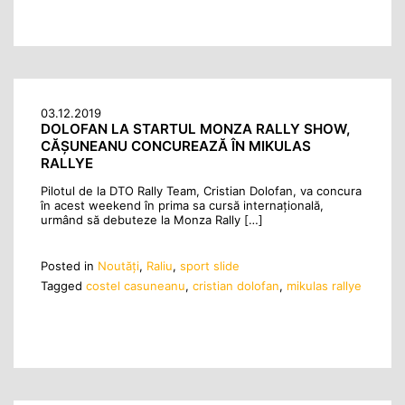
03.12.2019
DOLOFAN LA STARTUL MONZA RALLY SHOW,
CĂȘUNEANU CONCUREAZĂ ÎN MIKULAS
RALLYE
Pilotul de la DTO Rally Team, Cristian Dolofan, va concura
în acest weekend în prima sa cursă internațională,
urmând să debuteze la Monza Rally […]
Posted in
Noutăţi
,
Raliu
,
sport slide
Tagged
costel casuneanu
,
cristian dolofan
,
mikulas rallye