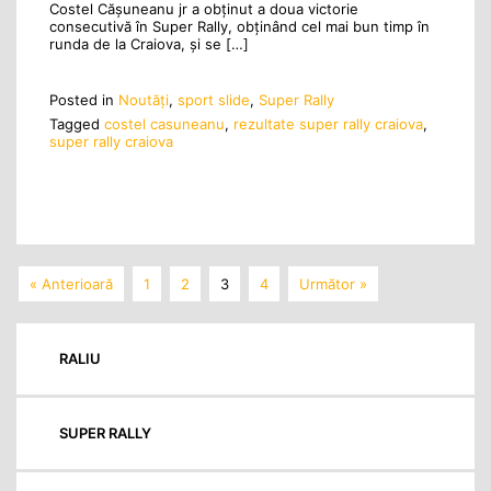
Costel Cășuneanu jr a obținut a doua victorie
consecutivă în Super Rally, obținând cel mai bun timp în
runda de la Craiova, și se […]
Posted in
Noutăţi
,
sport slide
,
Super Rally
Tagged
costel casuneanu
,
rezultate super rally craiova
,
super rally craiova
« Anterioară
1
2
3
4
Următor »
RALIU
SUPER RALLY