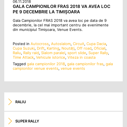
06.11.2018
GALA CAMPIONILOR FRAS 2018 VA AVEA LOC
PE 9 DECEMBRIE LA TIMIȘOARA
Gala Campionilor FRAS 2018 va avea loc pe data de 9
decembrie, la cel mai important centru de evenimente
din municipiul Timișoara, Venue Events.
Posted in
Autocross
,
Autoslalom
,
Circuit
,
Cupa Dacia
,
Cupa Suzuki
,
Drift
,
Karting
,
Noutăţi
,
Off road
,
Oficiali
,
Raliu
,
Rally raid
,
Slalom paralel
,
sport slide
,
Super Rally
,
Time Attack
,
Vehicule istorice
,
Viteza in coasta
Tagged
gala campionilor 2018
,
gala campionilor fras
,
gala
campionilor venue events
,
venue events
RALIU
SUPER RALLY