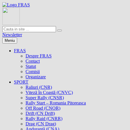
Newsletter
Meniu
FRAS
Despre FRAS
Contact
Statut
Comisii
Organizare
SPORT
Raliuri (CNR)
Viteză în Coastă (CNVC)
Super Rally (CNSR)
Rally Start – Romania Pitoreasca
Off Road (CNOR)
Drift (CN Drift)
Rally Raid (CNRR)
Drag (CN Drag)
Anduranţă (CNA)