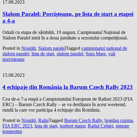
17.08.2023
Slalom Paralel: Porcișteanu, pe lista de start a etapei
a 4-a
Odată cu etapa de sâmbătă, 19 august, Campionatul Național de
Slalom Paralel intră în a doua jumătate a sezonului competițional.
Posted in
Noutăţi
,
Slalom paralel
Tagged
campionatul national de
slalom paralel
,
lista de start
,
slalom paralel
,
Sura Mare
,
vali
porcisteanu
15.08.2023
4 echipaje din România la Barum Czech Rally 2023
Cea de-a 7-a etapă a Campionatului European de Raliuri 2023 (FIA
ERC) – Barum Czech Rally – se va desfășura în acest weekend,
rundă la care vor participa 4 echipaje din România.
Posted in
Noutăţi
,
Raliu
Tagged
Barum Czech Rally
,
bogdan cuzma
,
FIA ERC 2023
,
lista de start
,
norbert maior
,
Raliul Cehiei
,
simone
tempestini