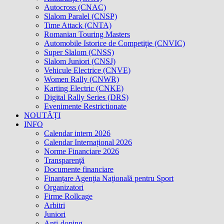
Autocross (CNAC)
Slalom Paralel (CNSP)
Time Attack (CNTA)
Romanian Touring Masters
Automobile Istorice de Competiţie (CNVIC)
Super Slalom (CNSS)
Slalom Juniori (CNSJ)
Vehicule Electrice (CNVE)
Women Rally (CNWR)
Karting Electric (CNKE)
Digital Rally Series (DRS)
Evenimente Restrictionate
NOUTĂȚI
INFO
Calendar intern 2026
Calendar Internațional 2026
Norme Financiare 2026
Transparenţă
Documente financiare
Finanțare Agenţia Naţională pentru Sport
Organizatori
Firme Rollcage
Arbitri
Juniori
Anti-doping