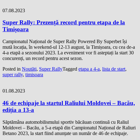
07.08.2023
Super Rally: Prezență record pentru etapa de la
Timișoara
Campionatul Național de Super Rally Powered By Superbet își
mută locația, în weekend-ul 12-13 august, la Timișoara, cu cea de-a
4-a etapă a sezonului 2023. La eveniment vor fi asteptați la start 30
concurenți, un record pentru acest sezon.
Posted in
Noutăţi
,
Super Rally
Tagged
etapa a 4-a
,
lista de start
,
super rally
,
timisoara
01.08.2023
46 de echipaje la startul Raliului Moldovei – Bacău,
ediția a 13-a
Săptămâna automobilismului sportiv băcăuan continuă cu Raliul
Moldovei – Bacău, a 5-a etapă din Campionatul Național de Raliuri
Betano 2023, la start fiind anunțate un număr de 46 de echipaje.