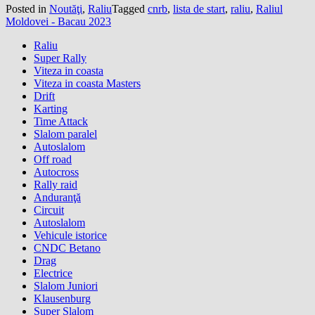
Posted in
Noutăţi
,
Raliu
Tagged
cnrb
,
lista de start
,
raliu
,
Raliul
Moldovei - Bacau 2023
Raliu
Super Rally
Viteza in coasta
Viteza in coasta Masters
Drift
Karting
Time Attack
Slalom paralel
Autoslalom
Off road
Autocross
Rally raid
Anduranţă
Circuit
Autoslalom
Vehicule istorice
CNDC Betano
Drag
Electrice
Slalom Juniori
Klausenburg
Super Slalom