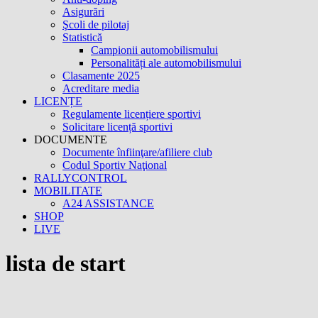
Asigurări
Şcoli de pilotaj
Statistică
Campionii automobilismului
Personalități ale automobilismului
Clasamente 2025
Acreditare media
LICENȚE
Regulamente licențiere sportivi
Solicitare licență sportivi
DOCUMENTE
Documente înfiinţare/afiliere club
Codul Sportiv Naţional
RALLYCONTROL
MOBILITATE
A24 ASSISTANCE
SHOP
LIVE
lista de start