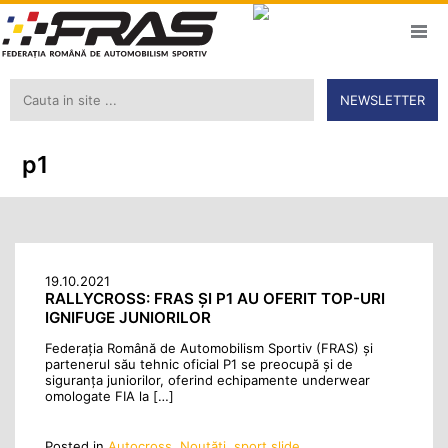
NEWSLETTER
p1
19.10.2021
RALLYCROSS: FRAS ȘI P1 AU OFERIT TOP-URI
IGNIFUGE JUNIORILOR
Federația Română de Automobilism Sportiv (FRAS) și
partenerul său tehnic oficial P1 se preocupă şi de
siguranța juniorilor, oferind echipamente underwear
omologate FIA la […]
Posted in
Autocross
,
Noutăţi
,
sport slide