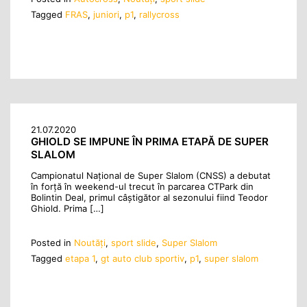
Tagged
FRAS
,
juniori
,
p1
,
rallycross
21.07.2020
GHIOLD SE IMPUNE ÎN PRIMA ETAPĂ DE SUPER
SLALOM
Campionatul Național de Super Slalom (CNSS) a debutat
în forță în weekend-ul trecut în parcarea CTPark din
Bolintin Deal, primul câștigător al sezonului fiind Teodor
Ghiold. Prima […]
Posted in
Noutăţi
,
sport slide
,
Super Slalom
Tagged
etapa 1
,
gt auto club sportiv
,
p1
,
super slalom