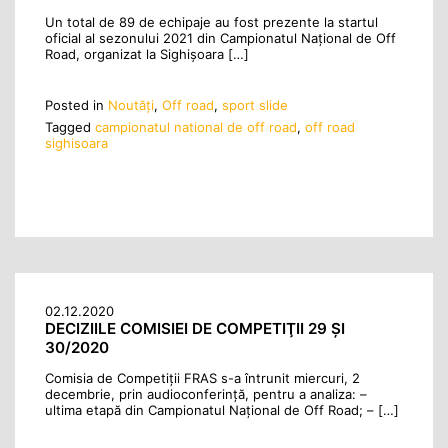
Un total de 89 de echipaje au fost prezente la startul
oficial al sezonului 2021 din Campionatul Național de Off
Road, organizat la Sighișoara […]
Posted in
Noutăţi
,
Off road
,
sport slide
Tagged
campionatul national de off road
,
off road
sighisoara
02.12.2020
DECIZIILE COMISIEI DE COMPETIŢII 29 ŞI
30/2020
Comisia de Competiții FRAS s-a întrunit miercuri, 2
decembrie, prin audioconferinţă, pentru a analiza: –
ultima etapă din Campionatul Naţional de Off Road; – […]