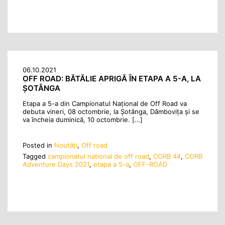
06.10.2021
OFF ROAD: BĂTĂLIE APRIGĂ ÎN ETAPA A 5-A, LA
ȘOTÂNGA
Etapa a 5-a din Campionatul Național de Off Road va
debuta vineri, 08 octombrie, la Șotânga, Dâmbovița și se
va încheia duminică, 10 octombrie. […]
Posted in
Noutăţi
,
Off road
Tagged
campionatul national de off road
,
CORB 44
,
CORB
Adventure Days 2021
,
etapa a 5-a
,
OFF-ROAD