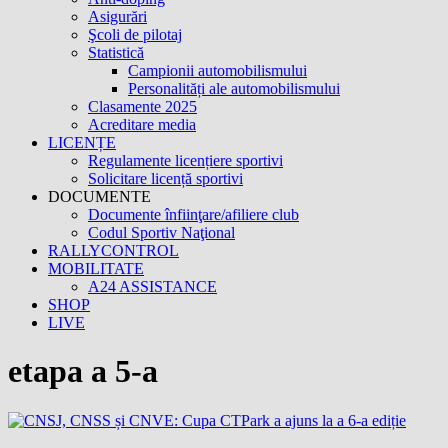
Asigurări
Şcoli de pilotaj
Statistică
Campionii automobilismului
Personalități ale automobilismului
Clasamente 2025
Acreditare media
LICENȚE
Regulamente licențiere sportivi
Solicitare licență sportivi
DOCUMENTE
Documente înfiinţare/afiliere club
Codul Sportiv Naţional
RALLYCONTROL
MOBILITATE
A24 ASSISTANCE
SHOP
LIVE
etapa a 5-a