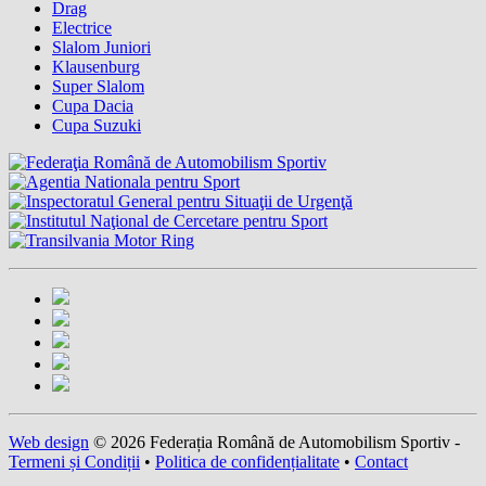
Drag
Electrice
Slalom Juniori
Klausenburg
Super Slalom
Cupa Dacia
Cupa Suzuki
Web design
© 2026 Federația Română de Automobilism Sportiv -
Termeni și Condiții
•
Politica de confidențialitate
•
Contact