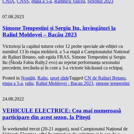
CNIA
,
CNSS
,
etapa a 5-a
,
Ramnicu Valcea
,
Sezonul 2023
07.08.2023
Simone Tempestini și Sergiu Itu, învingători la
Raliul Moldovei – Bacău 2023
Victorioși la capătul tuturor celor 12 probe speciale ale ediției cu
numărul 13 în etapa moldavă, a 5-a etapă a Campionatului National
de Raliuri Betano, sub egida FRAS, Simone Tempestini și Sergiu
Itu (Škoda Fabia Rally2 evo) au repetat performanța sezonului
precedent, trecându-și în cont a 3-a victorie băcăuană ca echipaj.
Posted in
Noutăţi
,
Raliu
,
sport slide
Tagged
CN de Raliuri Betano
,
etapa a 5-a
,
raliu
,
Raliul Moldovei - Bacau 2023
,
simone tempestini
24.08.2022
VEHICULE ELECTRICE: Cea mai numeroasă
participare din acest sezon, la Pitești
În weekendul trecut (20-21 august), noul Campionatul Național de