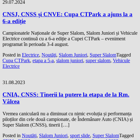
29.07.2024
CNSJ, CNSS și CNVE: Cupa CTPark a ajuns la a
6-a ediție
Campionatele Naționale de Super Slalom, Slalom Juniori și Vehicule
Electrice continuă cu a 6-a ediție a Cupei CTPark – eveniment
programat în perioada 3-4 august.
Posted in
Electrice
,
Noutăţi
,
Slalom Juniori
,
Super Slalom
Tagged
Cupa CTPark
,
etapa a 5-a
,
slalom juniori
,
super slalom
,
Vehicule
Electrice
31.08.2023
CNIA, CNSS: Tinerii la putere la etapa de la Rm.
Vâlcea
Vremea caniculară nu a diminuat cu nimic evoluția și performanța
piloților din cele două campionate, de Îndemânare Auto (CNIA) și
Super Slalom (CNSS), tinerii […]
Posted in
Noutăţi
,
Slalom Juniori
,
sport slide
,
Super Slalom
Tagged