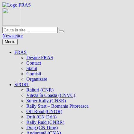
Newsletter
Meniu
FRAS
Despre FRAS
Contact
Statut
Comisii
Organizare
SPORT
Raliuri (CNR)
Viteză în Coastă (CNVC)
Super Rally (CNSR)
Rally Start – Romania Pitoreasca
Off Road (CNOR)
Drift (CN Drift)
Rally Raid (CNRR)
Drag (CN Drag)
Anduranţă (CNA)