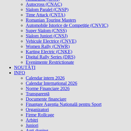
Autocross (CNAC)
Slalom Paralel (CNSP)
Time Attack (CNTA)
Romanian Touring Masters
Automobile Istorice de Competiţie (CNVIC)
Super Slalom (CNSS)
Slalom Juniori (CNSJ)
Vehicule Electrice (CNVE)
Women Rally (CNWR)
Karting Electric (CNKE)
Digital Rally Series (DRS)
Evenimente Restrictionate
NOUTĂȚI
INFO
Calendar intern 2026
Calendar Internațional 2026
Norme Financiare 2026
Transparenţă
Documente financiare
Finanțare Agenţia Naţională pentru Sport
Organizatori
Firme Rollcage
Arbitri
Juniori
Anti-doping