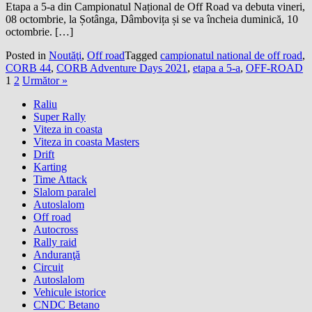
Etapa a 5-a din Campionatul Național de Off Road va debuta vineri,
08 octombrie, la Șotânga, Dâmbovița și se va încheia duminică, 10
octombrie. […]
Posted in
Noutăţi
,
Off road
Tagged
campionatul national de off road
,
CORB 44
,
CORB Adventure Days 2021
,
etapa a 5-a
,
OFF-ROAD
1
2
Următor »
Raliu
Super Rally
Viteza in coasta
Viteza in coasta Masters
Drift
Karting
Time Attack
Slalom paralel
Autoslalom
Off road
Autocross
Rally raid
Anduranţă
Circuit
Autoslalom
Vehicule istorice
CNDC Betano