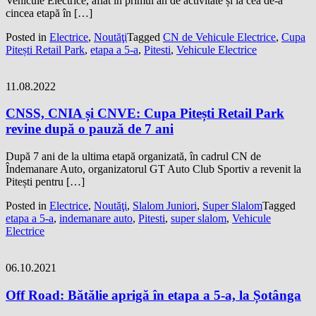
Vehicule Electrice, aflat în primul an de activitate și la cea de-a
cincea etapă în […]
Posted in
Electrice
,
Noutăţi
Tagged
CN de Vehicule Electrice
,
Cupa
Pitești Retail Park
,
etapa a 5-a
,
Pitesti
,
Vehicule Electrice
11.08.2022
CNSS, CNIA și CNVE: Cupa Pitești Retail Park
revine după o pauză de 7 ani
După 7 ani de la ultima etapă organizată, în cadrul CN de
Îndemanare Auto, organizatorul GT Auto Club Sportiv a revenit la
Pitești pentru […]
Posted in
Electrice
,
Noutăţi
,
Slalom Juniori
,
Super Slalom
Tagged
etapa a 5-a
,
indemanare auto
,
Pitesti
,
super slalom
,
Vehicule
Electrice
06.10.2021
Off Road: Bătălie aprigă în etapa a 5-a, la Șotânga