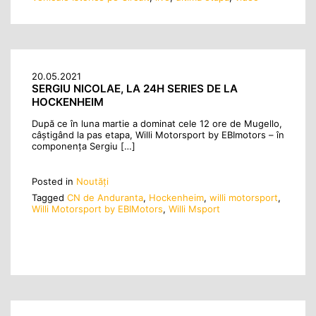
20.05.2021
SERGIU NICOLAE, LA 24H SERIES DE LA
HOCKENHEIM
După ce în luna martie a dominat cele 12 ore de Mugello,
câștigând la pas etapa, Willi Motorsport by EBImotors – în
componența Sergiu […]
Posted in
Noutăţi
Tagged
CN de Anduranta
,
Hockenheim
,
willi motorsport
,
Willi Motorsport by EBIMotors
,
Willi Msport