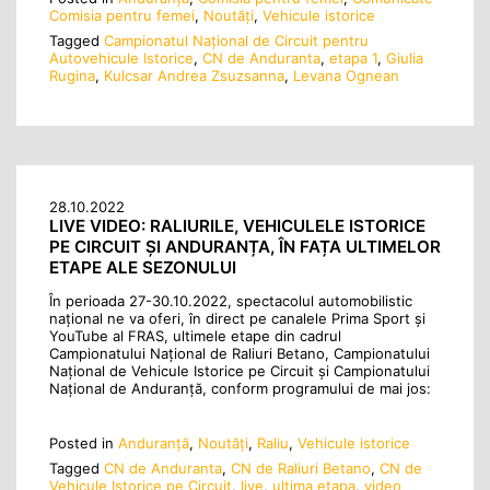
Comisia pentru femei
,
Noutăţi
,
Vehicule istorice
Tagged
Campionatul Național de Circuit pentru
Autovehicule Istorice
,
CN de Anduranta
,
etapa 1
,
Giulia
Rugina
,
Kulcsar Andrea Zsuzsanna
,
Levana Ognean
28.10.2022
LIVE VIDEO: RALIURILE, VEHICULELE ISTORICE
PE CIRCUIT ȘI ANDURANȚA, ÎN FAȚA ULTIMELOR
ETAPE ALE SEZONULUI
În perioada 27-30.10.2022, spectacolul automobilistic
național ne va oferi, în direct pe canalele Prima Sport și
YouTube al FRAS, ultimele etape din cadrul
Campionatului Național de Raliuri Betano, Campionatului
Național de Vehicule Istorice pe Circuit și Campionatului
Național de Anduranță, conform programului de mai jos:
Posted in
Anduranţă
,
Noutăţi
,
Raliu
,
Vehicule istorice
Tagged
CN de Anduranta
,
CN de Raliuri Betano
,
CN de
Vehicule Istorice pe Circuit
,
live
,
ultima etapa
,
video