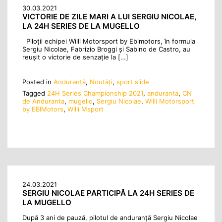
30.03.2021
VICTORIE DE ZILE MARI A LUI SERGIU NICOLAE,
LA 24H SERIES DE LA MUGELLO
Piloții echipei Willi Motorsport by Ebimotors, în formula
Sergiu Nicolae, Fabrizio Broggi și Sabino de Castro, au
reușit o victorie de senzație la […]
Posted in
Anduranţă
,
Noutăţi
,
sport slide
Tagged
24H Series Championship 2021
,
anduranta
,
CN
de Anduranta
,
mugello
,
Sergiu Nicolae
,
Willi Motorsport
by EBIMotors
,
Willi Msport
24.03.2021
SERGIU NICOLAE PARTICIPĂ LA 24H SERIES DE
LA MUGELLO
După 3 ani de pauză, pilotul de anduranță Sergiu Nicolae