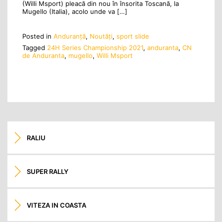
(Willi Msport) pleacă din nou în însorita Toscană, la
Mugello (Italia), acolo unde va […]
Posted in
Anduranţă
,
Noutăţi
,
sport slide
Tagged
24H Series Championship 2021
,
anduranta
,
CN
de Anduranta
,
mugello
,
Willi Msport
RALIU
SUPER RALLY
VITEZA IN COASTA