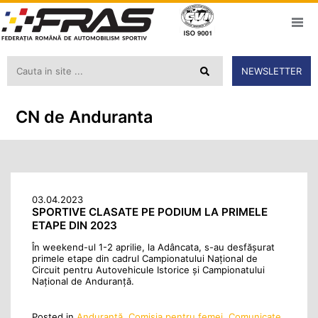
NEWSLETTER
CN de Anduranta
03.04.2023
SPORTIVE CLASATE PE PODIUM LA PRIMELE
ETAPE DIN 2023
În weekend-ul 1-2 aprilie, la Adâncata, s-au desfășurat
primele etape din cadrul Campionatului Național de
Circuit pentru Autovehicule Istorice și Campionatului
Național de Anduranță.
Posted in
Anduranţă
,
Comisia pentru femei
,
Comunicate