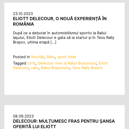
23.10.2023
ELIOTT DELECOUR, O NOUĂ EXPERIENȚĂ ÎN
ROMÂNIA
După ce a debutat în automobilismul sportiv la Raliul
Iașului, Eliott Delecour e gata să ia startul și în Tess Rally
Brașov, ultima etapă […]
Posted in
Noutăţi
,
Raliu
,
sport slide
Tagged
cnrb
,
Delecour vine la Raliul Brasovului
,
Eliott
Delecour
,
raliu
,
Raliul Brasovului
,
Tess Rally Brasov
08.09.2023
DELECOUR: MULȚUMESC FRAS PENTRU ȘANSA
OFERITĂ LUI ELIOTT