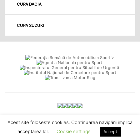
CUPA DACIA
CUPA SUZUKI
Acest site foloseşte cookies. Continuarea navigării implică
Web design
© 2026 Federația Română de Automobilism Sportiv -
acceptarea lor.
Cookie settings
Accept
Termeni și Condiții
•
Politica de confidențialitate
•
Contact