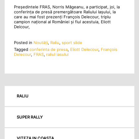
Președintele FRAS, Norris Măgeanu, a participat, joi, la
conferința de presă premergătoare Raliului Iașului, la
care au mai fost prezenți François Delecour, triplu
campion național al României și fiul acestuia, Eliott
Delcour,
Posted in
Noutăţi
,
Raliu
,
sport slide
Tagged
conferinta de presa
,
Eliott Delecour
,
François
Delecour
,
FRAS
,
raliul iasului
RALIU
SUPER RALLY
VITEZA IN COASTA