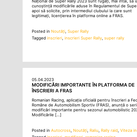
Național de Super Rally 2023 sunt rugați, mai întâi, să ia
cunoștință modificările aduse în Regulamentul de Super
apoi să solicite, prin intermediul clubului la care sunt
legitimați, licențierea în platforma online a FRAS.
Posted in
Noutăţi
,
Super Rally
Tagged
inscrieri
,
inscrieri Super Rally
,
super rally
05.04.2023
MODIFICĂRI IMPORTANTE ÎN PLATFORMA DE
ÎNSCRIERI A FRAS
Romanian Racing, aplicația oficială pentru înscrieri a Fe
Române de Automobilism Sportiv (FRAS), anunță o ser
modificări importante pentru sezonul automobilistic 20
Modificările […]
Posted in
Autocross
,
Noutăţi
,
Raliu
,
Rally raid
,
Viteza i