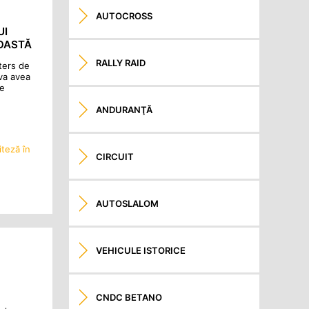
AUTOCROSS
UI
COASTĂ
RALLY RAID
ters de
va avea
de
ANDURANŢĂ
teză în
CIRCUIT
AUTOSLALOM
VEHICULE ISTORICE
CNDC BETANO