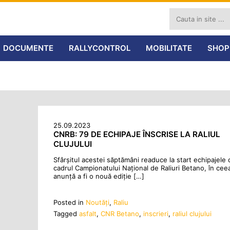
DOCUMENTE
RALLYCONTROL
MOBILITATE
SHOP
25.09.2023
CNRB: 79 DE ECHIPAJE ÎNSCRISE LA RALIUL
CLUJULUI
Sfârșitul acestei săptămâni readuce la start echipajele 
cadrul Campionatului Național de Raliuri Betano, în cee
anunță a fi o nouă ediție […]
Posted in
Noutăţi
,
Raliu
Tagged
asfalt
,
CNR Betano
,
inscrieri
,
raliul clujului