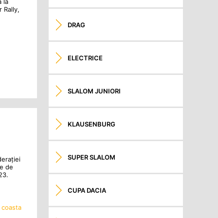
 la
 Rally,
DRAG
ELECTRICE
SLALOM JUNIORI
KLAUSENBURG
SUPER SLALOM
derației
ie de
23.
CUPA DACIA
n coasta