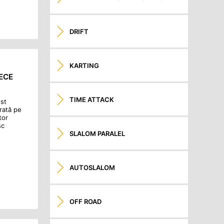
DRIFT
KARTING
RECE
TIME ATTACK
est
rată pe
tor
sc
SLALOM PARALEL
AUTOSLALOM
OFF ROAD