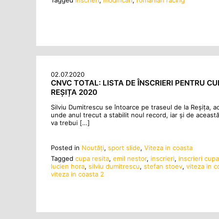
Tagged
inscrieri
,
modificari
,
romanian racing
02.07.2020
CNVC TOTAL: LISTA DE ÎNSCRIERI PENTRU CU
REȘIȚA 2020
Silviu Dumitrescu se întoarce pe traseul de la Reșița, a
unde anul trecut a stabilit noul record, iar și de aceast
va trebui […]
Posted in
Noutăţi
,
sport slide
,
Viteza in coasta
Tagged
cupa resita
,
emil nestor
,
inscrieri
,
inscrieri cupa
lucien hora
,
silviu dumitrescu
,
stefan stoev
,
viteza in c
viteza in coasta 2