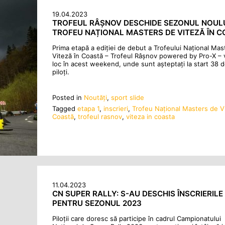
19.04.2023
TROFEUL RÂȘNOV DESCHIDE SEZONUL NOUL
TROFEU NAȚIONAL MASTERS DE VITEZĂ ÎN 
Prima etapă a ediției de debut a Trofeului Național Mas
Viteză în Coastă – Trofeul Râșnov powered by Pro-X – 
loc în acest weekend, unde sunt așteptați la start 38 
piloți.
Posted in
Noutăţi
,
sport slide
Tagged
etapa 1
,
inscrieri
,
Trofeu Național Masters de Vi
Coastă
,
trofeul rasnov
,
viteza in coasta
11.04.2023
CN SUPER RALLY: S-AU DESCHIS ÎNSCRIERILE
PENTRU SEZONUL 2023
Piloții care doresc să participe în cadrul Campionatului