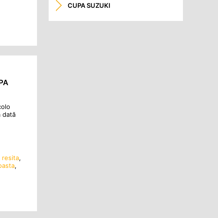
CUPA SUZUKI
PA
colo
ă dată
 resita
,
oasta
,