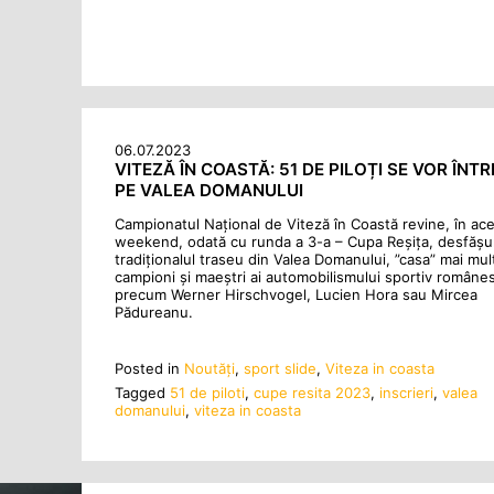
06.07.2023
VITEZĂ ÎN COASTĂ: 51 DE PILOȚI SE VOR ÎNT
PE VALEA DOMANULUI
Campionatul Național de Viteză în Coastă revine, în ac
weekend, odată cu runda a 3-a – Cupa Reșița, desfășu
tradiționalul traseu din Valea Domanului, ”casa” mai mul
campioni și maeștri ai automobilismului sportiv române
precum Werner Hirschvogel, Lucien Hora sau Mircea
Pădureanu.
Posted in
Noutăţi
,
sport slide
,
Viteza in coasta
Tagged
51 de piloti
,
cupe resita 2023
,
inscrieri
,
valea
domanului
,
viteza in coasta