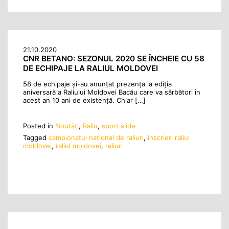
21.10.2020
CNR BETANO: SEZONUL 2020 SE ÎNCHEIE CU 58
DE ECHIPAJE LA RALIUL MOLDOVEI
58 de echipaje și-au anunțat prezența la ediția
aniversară a Raliului Moldovei Bacău care va sărbători în
acest an 10 ani de existență. Chiar […]
Posted in
Noutăţi
,
Raliu
,
sport slide
Tagged
campionatul national de raliuri
,
inscrieri raliul
moldovei
,
raliul moldovei
,
raliuri