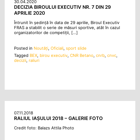
30.04.2020
DECIZIA BIROULUI EXECUTIV NR. 7 DIN 29
APRILIE 2020
Întrunit în şedinţă în data de 29 aprilie, Biroul Executiv
FRAS a stabilit o serie de măsuri sportive, atât în cazul
organizatorilor de competiții, […]
Posted in
Noutăţi
,
Oficiali
,
sport slide
Tagged
BEX
,
birou executiv
,
CNR Betano
,
cnrb
,
cnvc
,
decizii
,
raliuri
07.11.2018
RALIUL IAŞULUI 2018 – GALERIE FOTO
Credit foto: Balazs Attila Photo