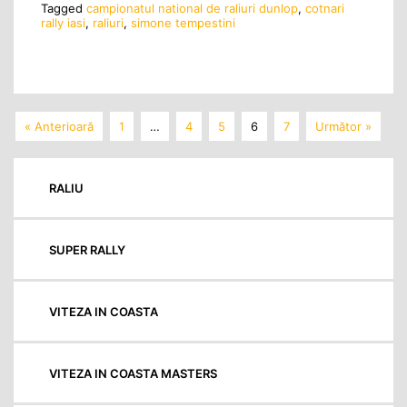
Tagged
campionatul national de raliuri dunlop
,
cotnari
rally iasi
,
raliuri
,
simone tempestini
« Anterioară
1
…
4
5
6
7
Următor »
RALIU
SUPER RALLY
VITEZA IN COASTA
VITEZA IN COASTA MASTERS