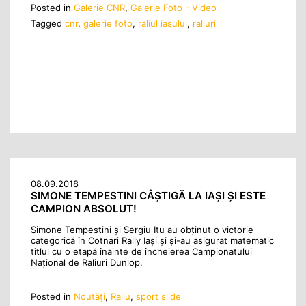
Posted in
Galerie CNR
,
Galerie Foto - Video
Tagged
cnr
,
galerie foto
,
raliul iasului
,
raliuri
08.09.2018
SIMONE TEMPESTINI CÂȘTIGĂ LA IAȘI ȘI ESTE
CAMPION ABSOLUT!
Simone Tempestini și Sergiu Itu au obținut o victorie
categorică în Cotnari Rally Iași și și-au asigurat matematic
titlul cu o etapă înainte de încheierea Campionatului
Național de Raliuri Dunlop.
Posted in
Noutăţi
,
Raliu
,
sport slide