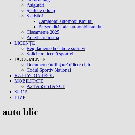
Asigurări
Şcoli de pilotaj
Statistică
Campionii automobilismului
Personalități ale automobilismului
Clasamente 2025
Acreditare media
LICENȚE
Regulamente licențiere sportivi
Solicitare licență sportivi
DOCUMENTE
Documente înfiinţare/afiliere club
Codul Sportiv Naţional
RALLYCONTROL
MOBILITATE
A24 ASSISTANCE
SHOP
LIVE
auto blic