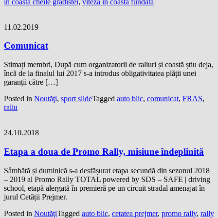
in coasta cheile gradistei
,
viteza in coasta fundata
11.02.2019
Comunicat
Stimați membri, După cum organizatorii de raliuri și coastă știu deja,
încă de la finalul lui 2017 s-a introdus obligativitatea plății unei
garanții către […]
Posted in
Noutăţi
,
sport slide
Tagged
auto blic
,
comunicat
,
FRAS
,
raliu
24.10.2018
Etapa a doua de Promo Rally, misiune îndeplinită
Sâmbătă și duminică s-a desfășurat etapa secundă din sezonul 2018
– 2019 al Promo Rally TOTAL powered by SDS – SAFE | driving
school, etapă alergată în premieră pe un circuit stradal amenajat în
jurul Cetății Prejmer.
Posted in
Noutăţi
Tagged
auto blic
,
cetatea prejmer
,
promo rally
,
rally