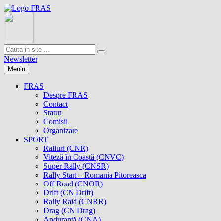
Newsletter
Meniu
FRAS
Despre FRAS
Contact
Statut
Comisii
Organizare
SPORT
Raliuri (CNR)
Viteză în Coastă (CNVC)
Super Rally (CNSR)
Rally Start – Romania Pitoreasca
Off Road (CNOR)
Drift (CN Drift)
Rally Raid (CNRR)
Drag (CN Drag)
Anduranţă (CNA)