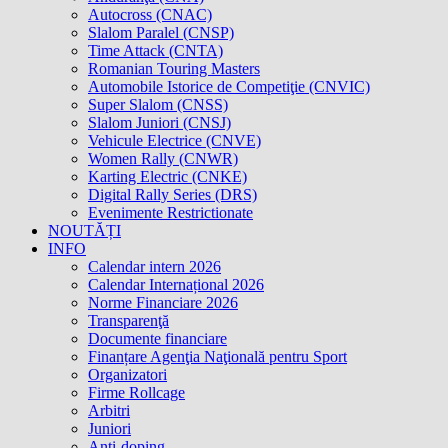
Autocross (CNAC)
Slalom Paralel (CNSP)
Time Attack (CNTA)
Romanian Touring Masters
Automobile Istorice de Competiţie (CNVIC)
Super Slalom (CNSS)
Slalom Juniori (CNSJ)
Vehicule Electrice (CNVE)
Women Rally (CNWR)
Karting Electric (CNKE)
Digital Rally Series (DRS)
Evenimente Restrictionate
NOUTĂȚI
INFO
Calendar intern 2026
Calendar Internațional 2026
Norme Financiare 2026
Transparenţă
Documente financiare
Finanțare Agenţia Naţională pentru Sport
Organizatori
Firme Rollcage
Arbitri
Juniori
Anti-doping