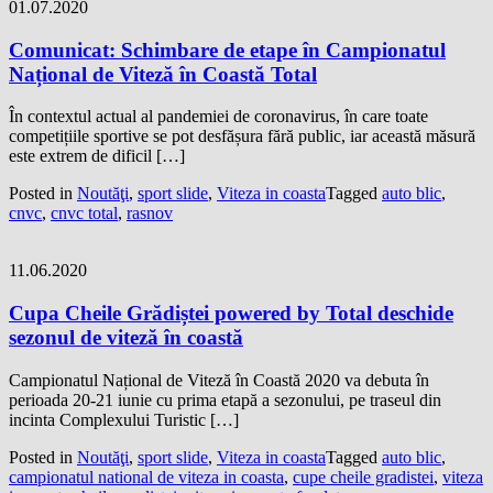
01.07.2020
Comunicat: Schimbare de etape în Campionatul
Național de Viteză în Coastă Total
În contextul actual al pandemiei de coronavirus, în care toate
competițiile sportive se pot desfășura fără public, iar această măsură
este extrem de dificil […]
Posted in
Noutăţi
,
sport slide
,
Viteza in coasta
Tagged
auto blic
,
cnvc
,
cnvc total
,
rasnov
11.06.2020
Cupa Cheile Grădiștei powered by Total deschide
sezonul de viteză în coastă
Campionatul Național de Viteză în Coastă 2020 va debuta în
perioada 20-21 iunie cu prima etapă a sezonului, pe traseul din
incinta Complexului Turistic […]
Posted in
Noutăţi
,
sport slide
,
Viteza in coasta
Tagged
auto blic
,
campionatul national de viteza in coasta
,
cupe cheile gradistei
,
viteza