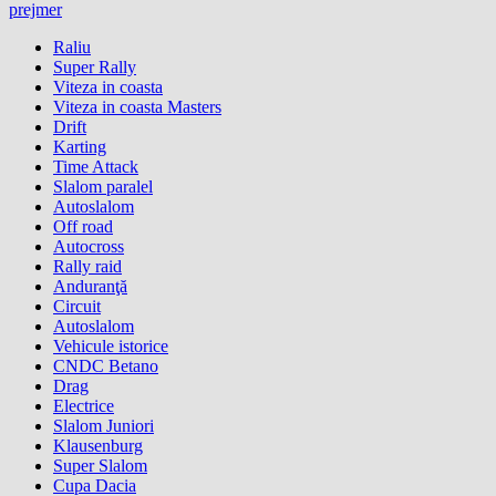
prejmer
Raliu
Super Rally
Viteza in coasta
Viteza in coasta Masters
Drift
Karting
Time Attack
Slalom paralel
Autoslalom
Off road
Autocross
Rally raid
Anduranţă
Circuit
Autoslalom
Vehicule istorice
CNDC Betano
Drag
Electrice
Slalom Juniori
Klausenburg
Super Slalom
Cupa Dacia