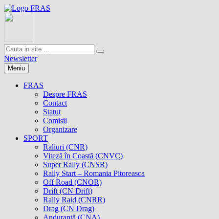
Newsletter
Meniu
FRAS
Despre FRAS
Contact
Statut
Comisii
Organizare
SPORT
Raliuri (CNR)
Viteză în Coastă (CNVC)
Super Rally (CNSR)
Rally Start – Romania Pitoreasca
Off Road (CNOR)
Drift (CN Drift)
Rally Raid (CNRR)
Drag (CN Drag)
Anduranţă (CNA)