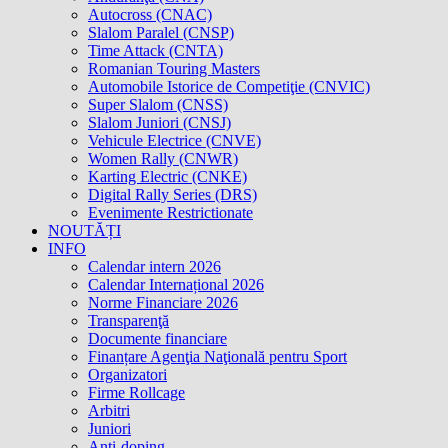
Autocross (CNAC)
Slalom Paralel (CNSP)
Time Attack (CNTA)
Romanian Touring Masters
Automobile Istorice de Competiţie (CNVIC)
Super Slalom (CNSS)
Slalom Juniori (CNSJ)
Vehicule Electrice (CNVE)
Women Rally (CNWR)
Karting Electric (CNKE)
Digital Rally Series (DRS)
Evenimente Restrictionate
NOUTĂȚI
INFO
Calendar intern 2026
Calendar Internațional 2026
Norme Financiare 2026
Transparenţă
Documente financiare
Finanțare Agenţia Naţională pentru Sport
Organizatori
Firme Rollcage
Arbitri
Juniori
Anti-doping