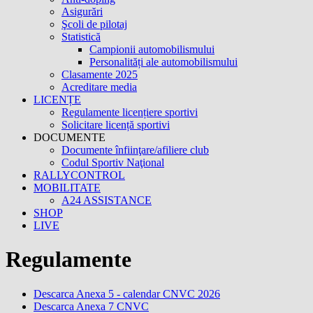
Asigurări
Şcoli de pilotaj
Statistică
Campionii automobilismului
Personalități ale automobilismului
Clasamente 2025
Acreditare media
LICENȚE
Regulamente licențiere sportivi
Solicitare licență sportivi
DOCUMENTE
Documente înfiinţare/afiliere club
Codul Sportiv Naţional
RALLYCONTROL
MOBILITATE
A24 ASSISTANCE
SHOP
LIVE
Regulamente
Descarca Anexa 5 - calendar CNVC 2026
Descarca Anexa 7 CNVC